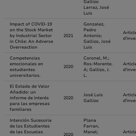
Gallizo
Larraz, José
Luis
Impact of COVID-19
Gonzalez,
on the Stock Market
Pedro
Articl
by Industrial Sector
2021
Antonio;
d'inve
in Chile: An Adverse
Gallizo, José
Overreaction
Luis
Competencias
Coronel, M.;
emocionales en
Ros-Morente.
Articl
2020
estudiantes
A; Gallizo, J.
d'inve
universitarios.
L.
El Estado de Valor
Añadido: un
José Luis
Articl
informe de interés
2020
Gallizo
d'inve
para las empresas
familiares
Intención Sucesoria
Plana
de los Estudiantes
Farran,
de las Escuelas
Manel;
Articl
2020