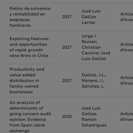
Ratios de solvencia
José Luis
y rentabilidad en
Articl
2017
Gallizo
empresas
d'inve
Larraz
familiares
Jorge J.
Exploring features
Roman;
and opportunities
Articl
2017
Christian
of rapid-growth
d'inve
Cancino; José
wine firms in Chile
Luis Gallizo
Productivity and
value added
Gallizo, J.L.;
Articl
distribution in
2017
Moreno, J.;
d'inve
family-owned
Sánchez, L.
businesses
An analysis of
determinants of
José Luis
going concern audit
Gallizo,
Articl
2016
opinion: Evidence
Ramón
d'inve
from Spain stock
Saladrigues
exchange