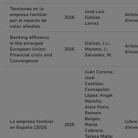
Tensiones en la
José Luis
empresa familiar
Articl
2016
Gallizo
por el reparto de
d'inve
Larraz
valor añadido
Banking efficiency
in the enlarged
Gallizo, J.L.;
Articl
European Union:
2016
Moreno, J.;
d'inve
Financial crisis and
Salvador, M.
Convergence
Juán Corona;
José
Casillas;
Concepción
López; Angel
Meroño,
Aleix Pons;
Raimon
Baiges;
La empresa familiar
Llibre
2016
María
en España [2015]
d'inve
Cabrera;
Teresa Mata;