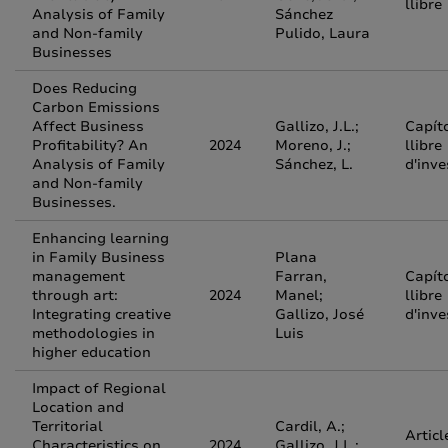
llibre
Analysis of Family
Sánchez
and Non-family
Pulido, Laura
Businesses
Does Reducing
Carbon Emissions
Affect Business
Gallizo, J.L.;
Capít
Profitability? An
2024
Moreno, J.;
llibre
Analysis of Family
Sánchez, L.
d'inve
and Non-family
Businesses.
Enhancing learning
in Family Business
Plana
management
Farran,
Capít
through art:
2024
Manel;
llibre
Integrating creative
Gallizo, José
d'inve
methodologies in
Luis
higher education
Impact of Regional
Location and
Territorial
Cardil, A.;
Articl
Characteristics on
2024
Gallizo, J.L.;