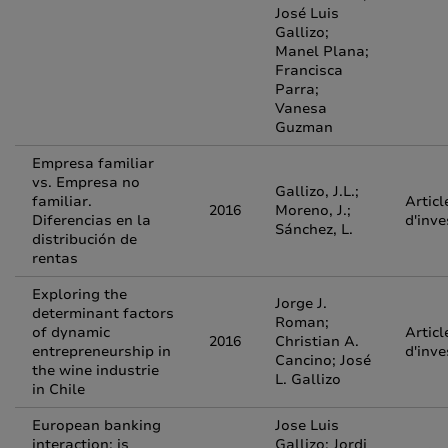
José Luis
Gallizo;
Manel Plana;
Francisca
Parra;
Vanesa
Guzman
Empresa familiar
vs. Empresa no
Gallizo, J.L.;
familiar.
Articl
2016
Moreno, J.;
Diferencias en la
d'inve
Sánchez, L.
distribución de
rentas
Exploring the
Jorge J.
determinant factors
Roman;
of dynamic
Articl
2016
Christian A.
entrepreneurship in
d'inve
Cancino; José
the wine industrie
L. Gallizo
in Chile
European banking
Jose Luis
interaction: is
Gallizo; Jordi