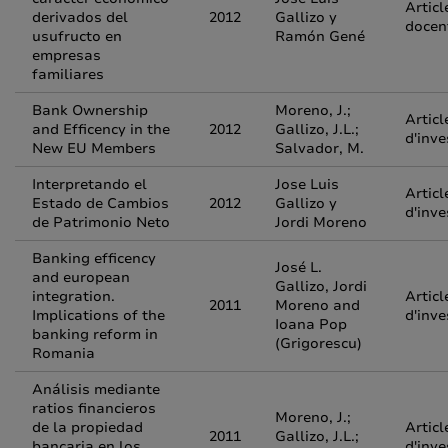
Articl
derivados del
2012
Gallizo y
docen
usufructo en
Ramón Gené
empresas
familiares
Bank Ownership
Moreno, J.;
Articl
and Efficency in the
2012
Gallizo, J.L.;
d'inve
New EU Members
Salvador, M.
Interpretando el
Jose Luis
Articl
Estado de Cambios
2012
Gallizo y
d'inve
de Patrimonio Neto
Jordi Moreno
Banking efficency
José L.
and european
Gallizo, Jordi
integration.
Articl
2011
Moreno and
Implications of the
d'inve
Ioana Pop
banking reform in
(Grigorescu)
Romania
Análisis mediante
ratios financieros
Moreno, J.;
de la propiedad
Articl
2011
Gallizo, J.L.;
bancaria en los
d'inve