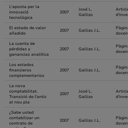
L'aposta per la
José L.
Articl
innovació
2007
Gallizo
d'inve
tecnològica
El estado de valor
Pàgin
2007
Gallizo J.L.
añadido
docen
La cuenta de
Pàgin
pérdidas y
2007
Gallizo J.L.
docen
ganancias analítica
Los estados
Pàgin
financieros
2007
Gallizo J.L.
docen
complementarios
La nova
comptabilitat.
José L.
Articl
2007
Transició de l'antic
Gallizo
d'inve
al nou pla
¿Sabe usted
contabilizar un
Pàgin
2007
Gallizo J.L.
contrato de
docen