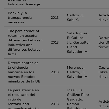
Industrial Average
Bankia y la
Gallizo JL,
Articl
transparencia
2013
Sabi X.
d'inve
necesaria
The persistence of
Saladrigues,
return on assets:
R; Gallizo,
Docu
differences between
2013
J.L; Gargallo,
científ
industries and
P and
tècnic
differences between
Salvador, M.
firms
Determinantes de
la eficiencia
Moreno, J.;
Capít
bancaria en los
2013
Gallizo, J.L.;
llibre
nuevos Estados
Salvador, M.
d'inve
miembros de la UE
La persistencia en
Jose Luis
el resultado del
Gallizo; Pilar
ratio de
Gargallo;
Articl
rentabilidad
2013
Ramón
d'inve
económica: efecto
Saladrigues