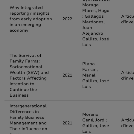
Moraga
Why Integrated
Flores, Hugo
reporting? insights
; Gallegos
Articl
from early adoption
2022
Mardones,
d'inve
in an emerging
Juan
economy
Alejandro ;
Gallizo, José
Luis
The Survival of
Family Farms:
Plana
Socioemotional
Farran,
Wealth (SEW) and
Articl
2021
Manel;
Factors Affecting
d'inve
Gallizo, José
Intention to
Luis
Continue the
Business
Intergenerational
Differences in
Moreno
Family Business
Gené, Jordi;
Articl
Management and
2021
Gallizo, José
d'inve
Their Influence on
Luis