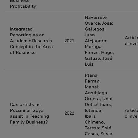
Business
Profitability
Navarrete
Oyarce, José;
Integrated
Gallegos,
Reporting as an
Juan
Articl
Academic Research
2021
Alejandro;
d'inve
Concept in the Area
Moraga
of Business
Flores, Hugo;
Gallizo, José
Luis
Plana
Farran,
Manel;
Arzubiaga
Orueta, Unai;
Can artists as
Dolcet Ibars,
Puccini or Goya
Iolanda;
Articl
2021
assist in Teaching
Ibars
d'inve
Family Business?
Chimeno,
Teresa; Solé
Cases, Sílvia;