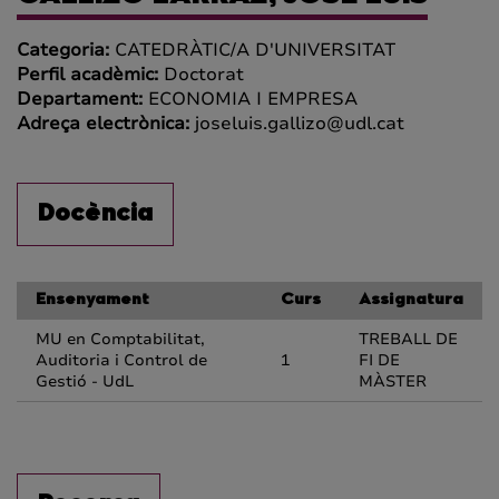
Categoria:
CATEDRÀTIC/A D'UNIVERSITAT
Perfil acadèmic:
Doctorat
Departament:
ECONOMIA I EMPRESA
Adreça electrònica:
joseluis.gallizo@udl.cat
Docència
Ensenyament
Curs
Assignatura
MU en Comptabilitat,
TREBALL DE
Auditoria i Control de
1
FI DE
Gestió - UdL
MÀSTER