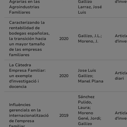
Agrarias en las
Gallizo
d'inve
Agroindustrias
Larraz, José
Familiares
Luis
Caracterizando la
rentabilidad de
bodegas españolas,
Gallizo, J.L.;
Articl
la transición hacia
2020
Moreno, J.
d'inve
un mayor tamaño
de las empresas
familiares
La Càtedra
Empresa Familiar:
Jose Luis
Articl
un exemple
2020
Gallizo;
diari
d'investigació i
Manel Plana
docencia
Sánchez
Pulido,
Influències
Laura;
gerencials en la
Moreno
Articl
internacionalització
2019
Gené, Jordi;
d'inve
de l'empresa
Gallizo
familiar