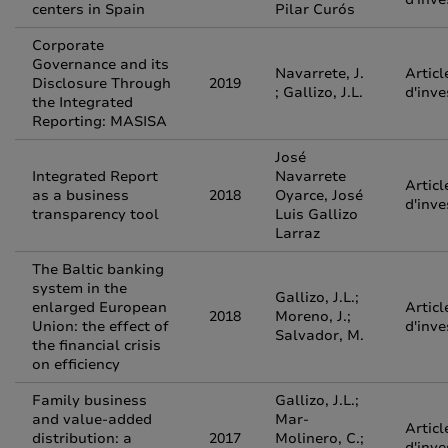
centers in Spain
Pilar Curós
Corporate
Governance and its
Navarrete, J.
Articl
Disclosure Through
2019
; Gallizo, J.L.
d'inve
the Integrated
Reporting: MASISA
José
Integrated Report
Navarrete
Articl
as a business
2018
Oyarce, José
d'inve
transparency tool
Luis Gallizo
Larraz
The Baltic banking
system in the
Gallizo, J.L.;
enlarged European
Articl
2018
Moreno, J.;
Union: the effect of
d'inve
Salvador, M.
the financial crisis
on efficiency
Family business
Gallizo, J.L.;
and value-added
Mar-
Articl
distribution: a
2017
Molinero, C.;
d'inve