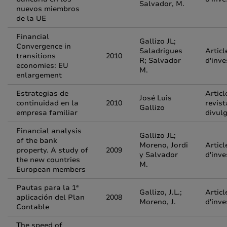
Salvador, M.
nuevos miembros
de la UE
Financial
Gallizo JL;
Convergence in
Saladrigues
Articl
transitions
2010
R; Salvador
d'inve
economies: EU
M.
enlargement
Estrategias de
Articl
José Luis
continuidad en la
2010
revist
Gallizo
empresa familiar
divul
Financial analysis
Gallizo JL;
of the bank
Moreno, Jordi
Articl
property. A study of
2009
y Salvador
d'inve
the new countries
M.
European members
Pautas para la 1ª
Gallizo, J.L.;
Articl
aplicación del Plan
2008
Moreno, J.
d'inve
Contable
The speed of