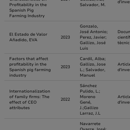
d'inve
Profitability in the
Salvador, M.
Spanish Pig
Farming Industry
Gonzalo,
José Antonio;
Docu
El Estado de Valor
2023
Perez, Javier;
científ
Añadido, EVA
Gallizo, José
tècnic
Luis
Factors that affect
Cardil, Alba;
profitability in the
Gallizo, Jose
Articl
2023
Spanish pig farming
L.; Salvador,
d'inve
industry
Manuel
Sánchez
Internationalization
Pulido, L.;
of family firms: The
Moreno
Articl
2022
effect of CEO
Gené,
d'inve
attributes
J.;Gallizo
Larraz, J.L
Navarrete
Oyarce, José;