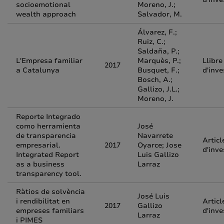
socioemotional
Moreno, J.;
wealth approach
Salvador, M.
Álvarez, F.;
Ruiz, C.;
Saldaña, P.;
L'Empresa familiar
Marquès, P.;
Llibre
2017
a Catalunya
Busquet, F.;
d'inve
Bosch, A.;
Gallizo, J.L.;
Moreno, J.
Reporte Integrado
como herramienta
José
de transparencia
Navarrete
Articl
empresarial.
2017
Oyarce; Jose
d'inve
Integrated Report
Luis Gallizo
as a business
Larraz
transparency tool.
Ràtios de solvència
José Luis
i rendibilitat en
Articl
2017
Gallizo
empreses familiars
d'inve
Larraz
i PIMES