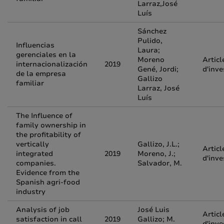
Larraz,José
Luís
Sánchez
Pulido,
Influencias
Laura;
gerenciales en la
Moreno
Articl
internacionalización
2019
Gené, Jordi;
d'inve
de la empresa
Gallizo
familiar
Larraz, José
Luís
The Influence of
family ownership in
the profitability of
vertically
Gallizo, J.L.;
Articl
integrated
2019
Moreno, J.;
d'inve
companies.
Salvador, M.
Evidence from the
Spanish agri-food
industry
Analysis of job
José Luis
Articl
satisfaction in call
2019
Gallizo; M.
d'inve