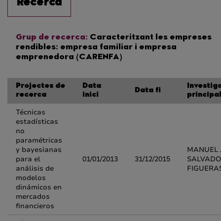
Recerca
Grup de recerca:
Caracteritzant les empreses
rendibles: empresa familiar i empresa
emprenedora (CARENFA)
Projectes de
Data
Investig
Data fi
recerca
inici
principa
Técnicas
estadísticas
no
paramétricas
y bayesianas
MANUEL 
para el
01/01/2013
31/12/2015
SALVAD
análisis de
FIGUERA
modelos
dinámicos en
mercados
financieros