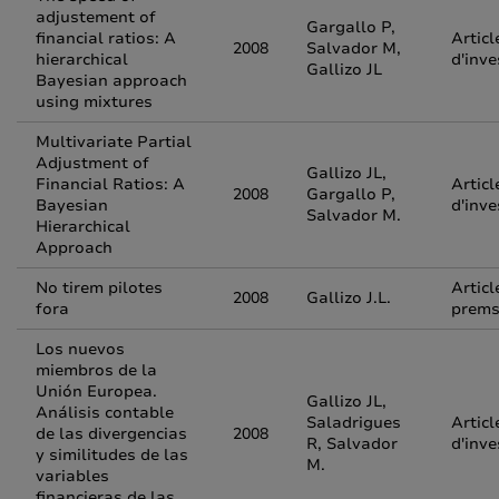
adjustement of
Gargallo P,
financial ratios: A
Articl
2008
Salvador M,
hierarchical
d'inve
Gallizo JL
Bayesian approach
using mixtures
Multivariate Partial
Adjustment of
Gallizo JL,
Financial Ratios: A
Articl
2008
Gargallo P,
Bayesian
d'inve
Salvador M.
Hierarchical
Approach
No tirem pilotes
Articl
2008
Gallizo J.L.
fora
prem
Los nuevos
miembros de la
Unión Europea.
Gallizo JL,
Análisis contable
Saladrigues
Articl
de las divergencias
2008
R, Salvador
d'inve
y similitudes de las
M.
variables
financieras de las