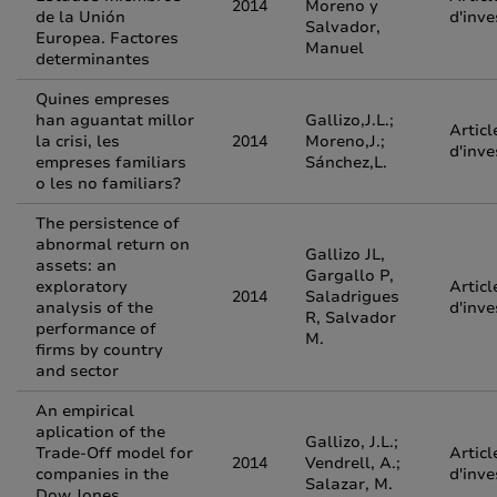
2014
Moreno y
de la Unión
d'inve
Salvador,
Europea. Factores
Manuel
determinantes
Quines empreses
han aguantat millor
Gallizo,J.L.;
Articl
la crisi, les
2014
Moreno,J.;
d'inve
empreses familiars
Sánchez,L.
o les no familiars?
The persistence of
abnormal return on
Gallizo JL,
assets: an
Gargallo P,
exploratory
Articl
2014
Saladrigues
analysis of the
d'inve
R, Salvador
performance of
M.
firms by country
and sector
An empirical
aplication of the
Gallizo, J.L.;
Trade-Off model for
Articl
2014
Vendrell, A.;
companies in the
d'inve
Salazar, M.
Dow Jones