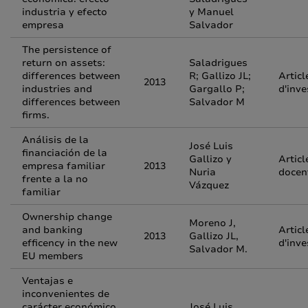
industria y efecto
y Manuel
empresa
Salvador
The persistence of
return on assets:
Saladrigues
differences between
R; Gallizo JL;
Articl
2013
industries and
Gargallo P;
d'inve
differences between
Salvador M
firms.
Análisis de la
José Luis
financiación de la
Gallizo y
Articl
empresa familiar
2013
Nuria
docen
frente a la no
Vázquez
familiar
Ownership change
Moreno J,
and banking
Articl
2013
Gallizo JL,
efficency in the new
d'inve
Salvador M.
EU members
Ventajas e
inconvenientes de
carácter económico
José Luis