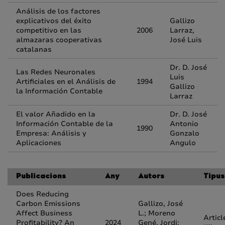
Análisis de los factores
explicativos del éxito
Gallizo
competitivo en las
2006
Larraz,
almazaras cooperativas
José Luis
catalanas
Dr. D. José
Las Redes Neuronales
Luis
Artificiales en el Análisis de
1994
Gallizo
la Información Contable
Larraz
El valor Añadido en la
Dr. D. José
Información Contable de la
Antonio
1990
Empresa: Análisis y
Gonzalo
Aplicaciones
Angulo
Publicacions
Any
Autors
Tipus
Does Reducing
Carbon Emissions
Gallizo, José
Affect Business
L.; Moreno
Articl
Profitability? An
2024
Gené, Jordi;