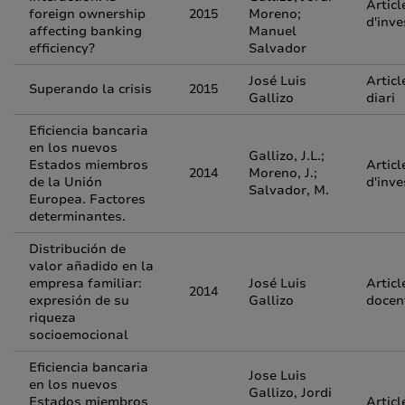
Articl
foreign ownership
2015
Moreno;
d'inve
affecting banking
Manuel
efficiency?
Salvador
José Luis
Articl
Superando la crisis
2015
Gallizo
diari
Eficiencia bancaria
en los nuevos
Gallizo, J.L.;
Estados miembros
Articl
2014
Moreno, J.;
de la Unión
d'inve
Salvador, M.
Europea. Factores
determinantes.
Distribución de
valor añadido en la
empresa familiar:
José Luis
Articl
2014
expresión de su
Gallizo
docen
riqueza
socioemocional
Eficiencia bancaria
Jose Luis
en los nuevos
Gallizo, Jordi
Estados miembros
Articl