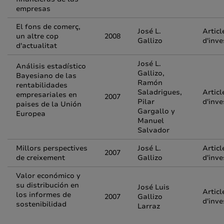
empresas
El fons de comerç,
José L.
Articl
un altre cop
2008
Gallizo
d'inve
d'actualitat
José L.
Análisis estadístico
Gallizo,
Bayesiano de las
Ramón
rentabilidades
Saladrigues,
Articl
empresariales en
2007
Pilar
d'inve
paises de la Unión
Gargallo y
Europea
Manuel
Salvador
Millors perspectives
José L.
Articl
2007
de creixement
Gallizo
d'inve
Valor económico y
su distribución en
José Luis
Articl
los informes de
2007
Gallizo
d'inve
sostenibilidad
Larraz