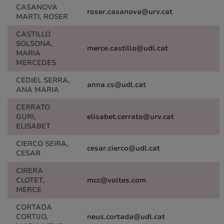
CASANOVA
roser.casanova@urv.cat
MARTI, ROSER
CASTILLO
SOLSONA,
merce.castillo@udl.cat
MARIA
MERCEDES
CEDIEL SERRA,
anna.cs@udl.cat
ANA MARIA
CERRATO
GURI,
elisabet.cerrato@urv.cat
ELISABET
CIERCO SEIRA,
cesar.cierco@udl.cat
CESAR
CIRERA
CLOTET,
mcc@voltes.com
MERCE
CORTADA
CORTIJO,
neus.cortada@udl.cat