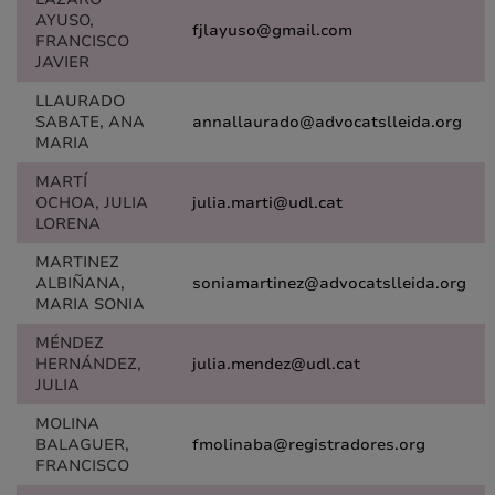
AYUSO,
fjlayuso@gmail.com
FRANCISCO
JAVIER
LLAURADO
SABATE, ANA
annallaurado@advocatslleida.org
MARIA
MARTÍ
OCHOA, JULIA
julia.marti@udl.cat
LORENA
MARTINEZ
ALBIÑANA,
soniamartinez@advocatslleida.org
MARIA SONIA
MÉNDEZ
HERNÁNDEZ,
julia.mendez@udl.cat
JULIA
MOLINA
BALAGUER,
fmolinaba@registradores.org
FRANCISCO