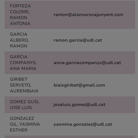
FORTEZA
COLOME,
ramon@alonsorocajunyent.com
RAMON
ANTONIA
GARCIA
ALBERO,
ramon.garcia@udl.cat
RAMON
GARCIA
COMPANYS,
anna.garciacompanys@udl.cat
ANA MARIA
GIRIBET
SERVETO,
biaixgiribet@gmail.com
AUREMBIAIX
GOMEZ GUSI,
joseluis.gomez@udl.cat
JOSE LUIS
GONZALEZ
GIL, YASMINA
yasmina.gonzalez@udl.cat
ESTHER