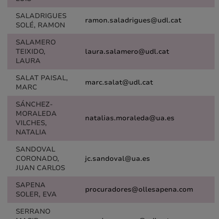
SALADRIGUES
ramon.saladrigues@udl.cat
SOLÉ, RAMON
SALAMERO
TEIXIDO,
laura.salamero@udl.cat
LAURA
SALAT PAISAL,
marc.salat@udl.cat
MARC
SÁNCHEZ-
MORALEDA
natalias.moraleda@ua.es
VILCHES,
NATALIA
SANDOVAL
CORONADO,
jc.sandoval@ua.es
JUAN CARLOS
SAPENA
procuradores@ollesapena.com
SOLER, EVA
SERRANO