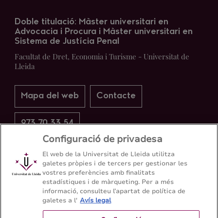
Doble titulació: Màster universitari en
Advocacia i Procura i Màster universitari en
Sistema de Justícia Penal
Facultat de Dret, Economia i Turisme - Universitat de
Lleida
Mapa del web
Contacte
973 70 33 54
Configuració de privadesa
El web de la Universitat de Lleida utilitza
galetes pròpies i de tercers per gestionar les
vostres preferències amb finalitats
estadístiques i de màrqueting. Per a més
informació, consulteu l’apartat de política de
galetes a l'
Avís legal