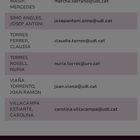
MASIP,
merche.serrano@udl.cat
MERCEDES
SIMO ANGLES,
josepantoni.simo@udl.cat
JOSEP ANTONI
TORRES
FERRER,
claudia.torres@udl.cat
CLAUDIA
TORRES
ROSELL,
nuria.torres@urv.cat
NURIA
VIAÑA
TORRENTO,
joan.viana@udl.cat
JOAN RAMON
VILLACAMPA
ESTIARTE,
carolina.villacampa@udl.cat
CAROLINA