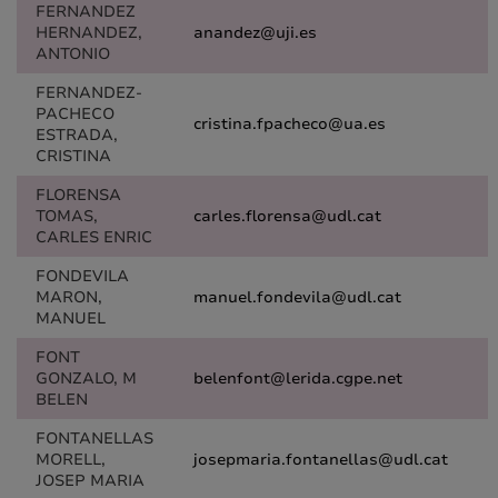
FERNANDEZ
HERNANDEZ,
anandez@uji.es
ANTONIO
FERNANDEZ-
PACHECO
cristina.fpacheco@ua.es
ESTRADA,
CRISTINA
FLORENSA
TOMAS,
carles.florensa@udl.cat
CARLES ENRIC
FONDEVILA
MARON,
manuel.fondevila@udl.cat
MANUEL
FONT
GONZALO, M
belenfont@lerida.cgpe.net
BELEN
FONTANELLAS
MORELL,
josepmaria.fontanellas@udl.cat
JOSEP MARIA