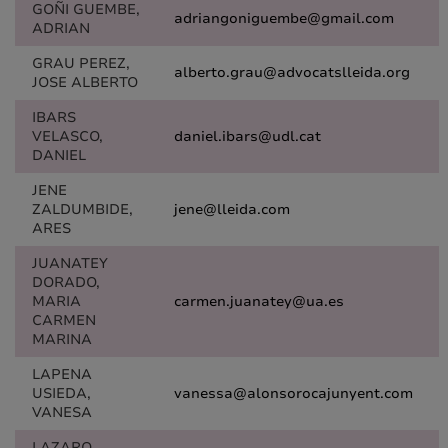
GOÑI GUEMBE,
adriangoniguembe@gmail.com
ADRIAN
GRAU PEREZ,
alberto.grau@advocatslleida.org
JOSE ALBERTO
IBARS
VELASCO,
daniel.ibars@udl.cat
DANIEL
JENE
ZALDUMBIDE,
jene@lleida.com
ARES
JUANATEY
DORADO,
MARIA
carmen.juanatey@ua.es
CARMEN
MARINA
LAPENA
USIEDA,
vanessa@alonsorocajunyent.com
VANESA
LAZARO