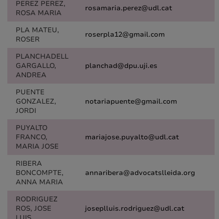
PEREZ PEREZ,
rosamaria.perez@udl.cat
ROSA MARIA
PLA MATEU,
roserpla12@gmail.com
ROSER
PLANCHADELL
GARGALLO,
planchad@dpu.uji.es
ANDREA
PUENTE
GONZALEZ,
notariapuente@gmail.com
JORDI
PUYALTO
FRANCO,
mariajose.puyalto@udl.cat
MARIA JOSE
RIBERA
BONCOMPTE,
annaribera@advocatslleida.org
ANNA MARIA
RODRIGUEZ
ROS, JOSE
joseplluis.rodriguez@udl.cat
LUIS