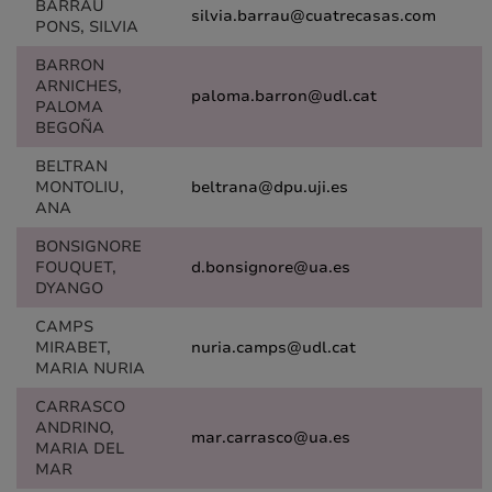
BARRAU
silvia.barrau@cuatrecasas.com
PONS, SILVIA
BARRON
ARNICHES,
paloma.barron@udl.cat
PALOMA
BEGOÑA
BELTRAN
MONTOLIU,
beltrana@dpu.uji.es
ANA
BONSIGNORE
FOUQUET,
d.bonsignore@ua.es
DYANGO
CAMPS
MIRABET,
nuria.camps@udl.cat
MARIA NURIA
CARRASCO
ANDRINO,
mar.carrasco@ua.es
MARIA DEL
MAR