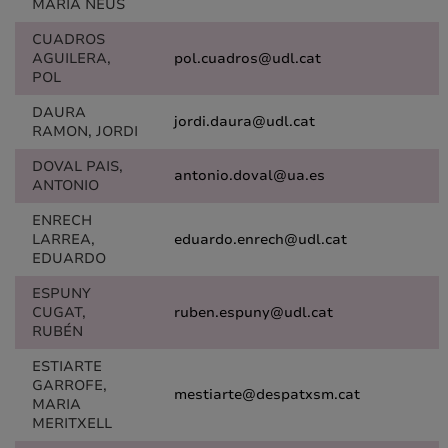
MARIA NEUS
CUADROS
AGUILERA,
pol.cuadros@udl.cat
POL
DAURA
jordi.daura@udl.cat
RAMON, JORDI
DOVAL PAIS,
antonio.doval@ua.es
ANTONIO
ENRECH
LARREA,
eduardo.enrech@udl.cat
EDUARDO
ESPUNY
CUGAT,
ruben.espuny@udl.cat
RUBÉN
ESTIARTE
GARROFE,
mestiarte@despatxsm.cat
MARIA
MERITXELL