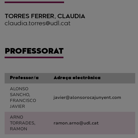
TORRES FERRER, CLAUDIA
claudia.torres@udl.cat
PROFESSORAT
Professor/a
Adreça electrònica
ALONSO
SANCHO,
javier@alonsorocajunyent.com
FRANCISCO
JAVIER
ARNO
TORRADES,
ramon.arno@udl.cat
RAMON