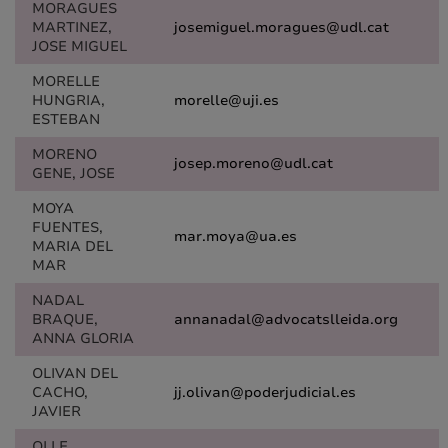
MORAGUES
MARTINEZ,
josemiguel.moragues@udl.cat
JOSE MIGUEL
MORELLE
HUNGRIA,
morelle@uji.es
ESTEBAN
MORENO
josep.moreno@udl.cat
GENE, JOSE
MOYA
FUENTES,
mar.moya@ua.es
MARIA DEL
MAR
NADAL
BRAQUE,
annanadal@advocatslleida.org
ANNA GLORIA
OLIVAN DEL
CACHO,
jj.olivan@poderjudicial.es
JAVIER
OLLE