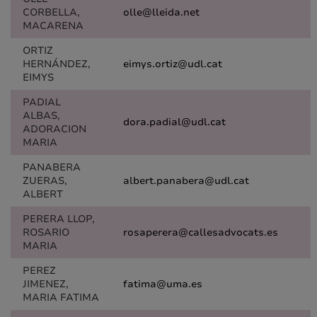
CORBELLA,
olle@lleida.net
MACARENA
ORTIZ
HERNÁNDEZ,
eimys.ortiz@udl.cat
EIMYS
PADIAL
ALBAS,
dora.padial@udl.cat
ADORACION
MARIA
PANABERA
ZUERAS,
albert.panabera@udl.cat
ALBERT
PERERA LLOP,
ROSARIO
rosaperera@callesadvocats.es
MARIA
PEREZ
JIMENEZ,
fatima@uma.es
MARIA FATIMA